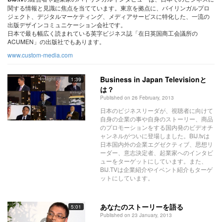
関する情報と見識に焦点を当てています。東京を拠点に、バイリンガルプロ
ジェクト、デジタルマーケティング、メディアサービスに特化した、一流の
出版デザインコミュニケーション会社です。
日本で最も幅広く読まれている英字ビジネス誌「在日英国商工会議所の
ACUMEN」の出版社でもあります。
www.custom-media.com
Business in Japan Televisionと
1:39
は？
Published on 26 February, 2013
日本のビジネスリーダが、視聴者に向けて
自身の企業の事や自身のストーリー、商品
のプロモーションをする国内発のビデオチ
ャンネルがついに登場しました。BIJ.tvは
日本国内外の企業エグゼクティブ、思想リ
ーダー、意志決定者、起業家へのインタビ
ューをターゲットにしています。また、
BIJ.TVは企業紹介やイベント紹介もターゲ
ットにしています。
あなたのストーリーを語る
5:01
Published on 23 January, 2013