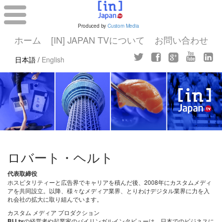
Produced by
Custom Media
ホーム
[IN] JAPAN TVについて
お問い合わせ
日本語
/
English
ロバート・ヘルト
代表取締役
ホスピタリティーと広告界でキャリアを積んだ後、2008年にカスタムメディ
アを共同設立。以降、様々なメディア業界、とりわけデジタル業界に力を入
れ会社の拡大に取り組んでいます。
カスタム メディア プロダクション
BIJ.tv
の経営者や起業家のバイリンガルインタビューは、日本でのビジネスに